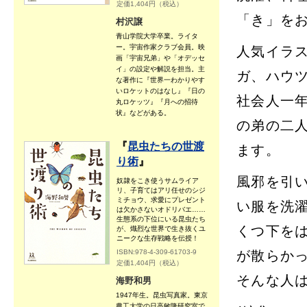
定価1,404円（税込）
「き」を
村沢譲
青山学院大学卒業。ライタ
ー。宇宙作家クラブ会員。映
人気イラ
画「宇宙兄弟」や「オデッセ
イ」の設定や解説を担当。主
ガ、ハウ
な著作に『世界一わかりやす
いロケットのはなし』『日の
社会人一
丸ロケッツ』『月への招待
状』などがある。
の弟の二
『
昆虫たちの世渡
ます。
り術
』
風邪を引
奴隷をこき使うサムライア
リ、子育てはアリ任せのシジ
ミチョウ、求愛にプレゼント
い服を洗
は欠かさないオドリバエ……
生態系の下位にいる昆虫たち
くつ下を
が、熾烈な世界で生き抜くユ
ニークな生存戦略を伝授！
ISBN:978-4-309-61703-9
が散らか
定価1,404円（税込）
そんな人
海野和男
1947年生。昆虫写真家。東京
農工大学の日高敏隆研究室で