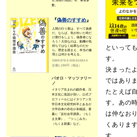
究 排除の系譜』等、著者多
数。
『
偽善のすすめ
』
人間の行う善は、すべて偽善
だ。ならば、気が向いた時だ
け善行をしよう。偽善者にな
ろう！大切なのは、動機や気
持ちではなく結果なのだか
といって
ら。歴史を踏まえ、本当の倫
理とは何かを考える。
す。
ISBN:978-4-309-61683-4
定価1,296円（税込）
決まった
パオロ・マッツァリー
ではあり
ノ
イタリア生まれの戯作者。日
たとえば
本文化に造詣が深い。公式プ
ロフィールにはイタリアン大
す。あの
学日本文化研究科卒とあるが
大学自体の存在が未確認。著
は仲なお
書に『反社会学講座』（ちく
ま文庫）、『つっこみ力』
くありま
（ちくま新書）など。
す。