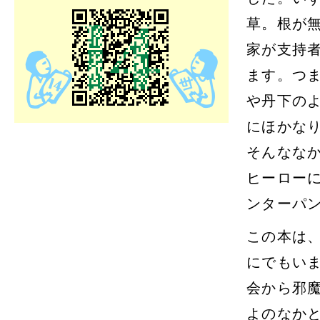
携帯サイトにアクセス
草。根が
家が支持
ます。つ
や丹下の
QRコード
にほかな
そんなな
ヒーロー
ンターパ
この本は
にでもい
会から邪
よのなか