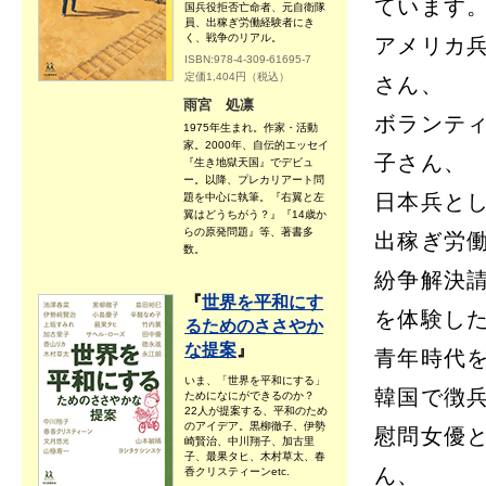
ています
国兵役拒否亡命者、元自衛隊
員、出稼ぎ労働経験者にき
く、戦争のリアル。
アメリカ
ISBN:978-4-309-61695-7
定価1,404円（税込）
さん、
雨宮 処凛
ボランテ
1975年生まれ。作家・活動
家。2000年、自伝的エッセイ
子さん、
『生き地獄天国』でデビュ
ー。以降、プレカリアート問
日本兵と
題を中心に執筆。『右翼と左
翼はどうちがう？』『14歳か
らの原発問題』等、著書多
出稼ぎ労
数。
紛争解決
『
世界を平和にす
を体験し
るためのささやか
な提案
』
青年時代
いま、「世界を平和にする」
韓国で徴
ためになにができるのか？
22人が提案する、平和のため
のアイデア。黒柳徹子、伊勢
慰問女優
崎賢治、中川翔子、加古里
子、最果タヒ、木村草太、春
ん、
香クリスティーンetc.