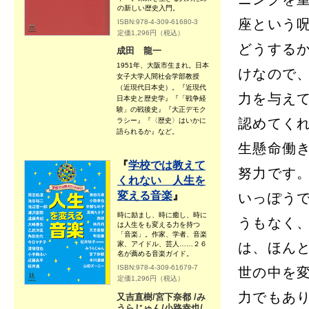
の新しい歴史入門。
座という
ISBN:978-4-309-61680-3
定価1,296円（税込）
どうする
成田 龍一
1951年、大阪市生まれ。日本
けなので
女子大学人間社会学部教授
（近現代日本史）。『近現代
力を与え
日本史と歴史学』『「戦争経
験」の戦後史』『大正デモク
認めてく
ラシー』『〈歴史〉はいかに
語られるか』など。
生懸命働
『
学校では教えて
努力です
くれない 人生を
変える音楽
』
いっぽう
時に励まし、時に癒し、時に
うもなく
は人生をも変える力を持つ
「音楽」。作家、学者、音楽
家、アイドル、芸人……２６
は、ほん
名が薦める音楽ガイド。
ISBN:978-4-309-61679-7
世の中を
定価1,296円（税込）
力でもあ
又吉直樹/宮下奈都 /み
うらじゅん/小路幸也/