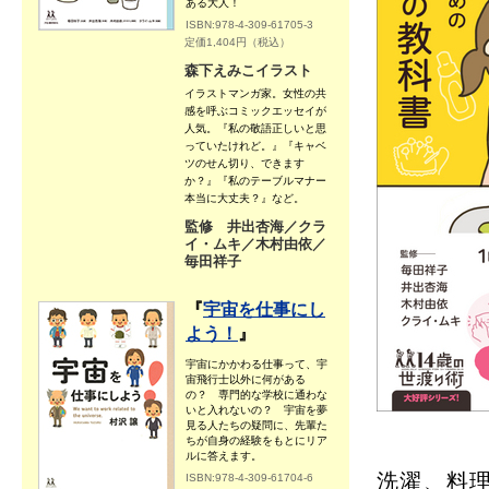
ある大人！
ISBN:978-4-309-61705-3
定価1,404円（税込）
森下えみこイラスト
イラストマンガ家。女性の共
感を呼ぶコミックエッセイが
人気。『私の敬語正しいと思
っていたけれど。』『キャベ
ツのせん切り、できます
か？』『私のテーブルマナー
本当に大丈夫？』など。
監修 井出杏海／クラ
イ・ムキ／木村由依／
毎田祥子
『
宇宙を仕事にし
よう！
』
宇宙にかかわる仕事って、宇
宙飛行士以外に何がある
の？ 専門的な学校に通わな
いと入れないの？ 宇宙を夢
見る人たちの疑問に、先輩た
ちが自身の経験をもとにリア
ルに答えます。
洗濯、料
ISBN:978-4-309-61704-6