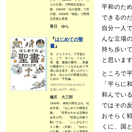
スの引用』で野間文芸新人
平和のた
賞、1994年『石の来歴』で芥
川賞、2009年『神器』で野間
できるの
文芸賞を受賞。
香日 ゆら
自分一人
んな立場
『
はじめての聖
書
』
持ち歩い
羊、クリスマス、十字架か
ら、ノア、モーセ、イエス、
と思いま
罪、愛、最後の審判……聖書
の重要ポイントをきわめて平
易に説き直す。若い人びとへ
ところで
送る、ほんものの聖書を読む
ための「予告編」。
「平らに
ISBN:978-4-309-61691-9
定価1,404円（税込）
和んでい
橋爪 大三郎
1948年、神奈川県生まれ。社
ではその
会学者。『はじめての構造主
義』、『世界がわかる宗教社
おそらく
会学入門』、『世界は宗教で
動いてる』、『ふしぎなキリ
くに、国
スト教』（共著）、『ゆかい
な仏教』（共著）など著書多