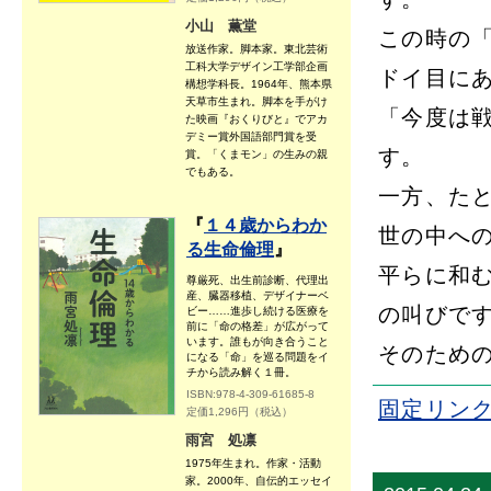
小山 薫堂
この時の
放送作家。脚本家。東北芸術
工科大学デザイン工学部企画
ドイ目に
構想学科長。1964年、熊本県
天草市生まれ。脚本を手がけ
「今度は
た映画『おくりびと』でアカ
デミー賞外国語部門賞を受
す。
賞。「くまモン」の生みの親
でもある。
一方、た
『
１４歳からわか
世の中へ
る生命倫理
』
平らに和
尊厳死、出生前診断、代理出
産、臓器移植、デザイナーベ
の叫びで
ビー……進歩し続ける医療を
前に「命の格差」が広がって
います。誰もが向き合うこと
そのため
になる「命」を巡る問題をイ
チから読み解く１冊。
ISBN:978-4-309-61685-8
固定リン
定価1,296円（税込）
雨宮 処凛
1975年生まれ。作家・活動
家。2000年、自伝的エッセイ