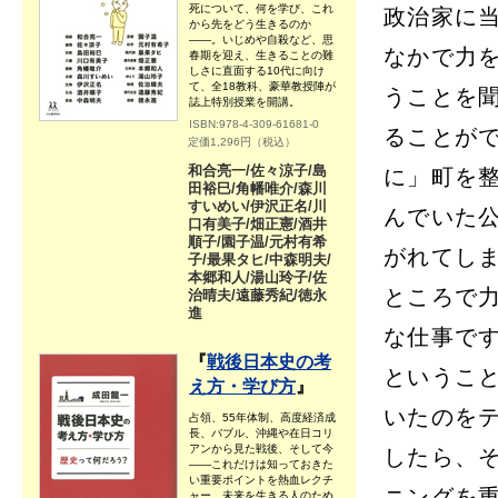
死について、何を学び、これ
政治家に
から先をどう生きるのか
――。いじめや自殺など、思
なかで力
春期を迎え、生きることの難
しさに直面する10代に向け
て、全18教科、豪華教授陣が
うことを
誌上特別授業を開講。
ISBN:978-4-309-61681-0
ることが
定価1,296円（税込）
和合亮一/佐々涼子/島
に」町を
田裕巳/角幡唯介/森川
すいめい/伊沢正名/川
んでいた
口有美子/畑正憲/酒井
順子/園子温/元村有希
がれてし
子/最果タヒ/中森明夫/
本郷和人/湯山玲子/佐
ところで
治晴夫/遠藤秀紀/徳永
進
な仕事で
『
戦後日本史の考
というこ
え方・学び方
』
いたのを
占領、55年体制、高度経済成
長、バブル、沖縄や在日コリ
アンから見た戦後、そして今
したら、
――これだけは知っておきた
い重要ポイントを熱血レクチ
ニングを
ャー。未来を生きる人のため