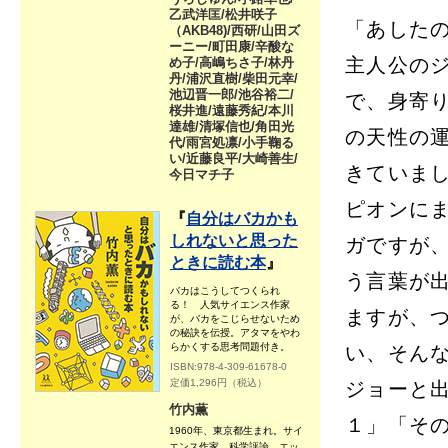
乙武洋匡/松井咲子
「あした
（AKB48)/西研/山田ズ
ーニー/町田康/辛酸な
主人公の
め子/高嶋ちさ子/林丹
丹/浦沢直樹/柴田元幸/
池辺晋一郎/池谷裕二/
で、身寄
桜井進/遠藤秀紀/本川
達雄/清塚信也/角田光
の天性の
代/雨宮処凛/小手鞠る
い/近藤良平/大崎善生/
きていま
今日マチ子
ピオンに
『
自分はバカかも
しれないと思った
ガですが
ときに読む本
』
う言葉が
バカはこうしてつくられ
る！ 人気サイエンス作家
ますが、
が、バカをこじらせないため
の秘訣を伝授。アタマをやわ
らかくする思考問題付き。
い、そん
ISBN:978-4-309-61678-0
定価1,296円（税込）
ジョーと
竹内薫
１」「そ
1960年、東京都生まれ。サイ
エンス作家。科学評論、エッ