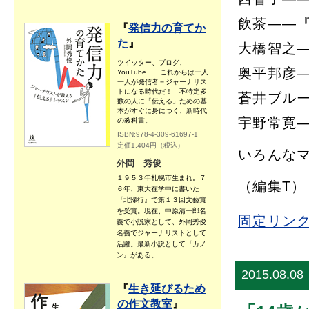
飲茶――
『
発信力の育てか
た
』
大橋智之
ツイッター、ブログ、
奥平邦彦――
YouTube……これからは一人
一人が発信者＝ジャーナリス
トになる時代だ！ 不特定多
蒼井ブル
数の人に「伝える」ための基
本がすぐに身につく、新時代
宇野常寛
の教科書。
ISBN:978-4-309-61697-1
定価1,404円（税込）
いろんな
外岡 秀俊
１９５３年札幌市生まれ。７
（編集T）
６年、東大在学中に書いた
『北帰行』で第１３回文藝賞
を受賞。現在、中原清一郎名
固定リン
義で小説家として、外岡秀俊
名義でジャーナリストとして
活躍。最新小説として『カノ
ン』がある。
2015.08.08
『
生き延びるため
の作文教室
』