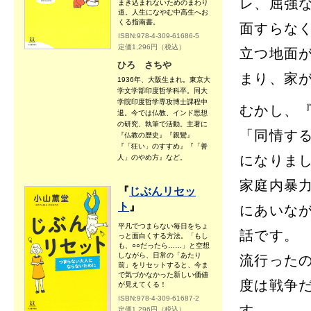
レ、屈強
まき込まれないためのまわり
道。人生になやむ中高生へお
くる指南書。
面すらな
ISBN:978-4-309-61686-5
定価1,296円（税込）
立つ地面
ひろ さちや
まり、家
1936年、大阪生まれ。東京大
学文学部印度哲学科卒。同大
学院印度哲学専攻博士課程中
むかし、
退。今では仏教、インド思想
の研究、執筆で活動。主著に
「同情す
『仏教の歴史』『親鸞』
『「狂い」のすすめ』『「善
になりま
人」のやめ方』など。
家庭内暴
『
じぶんリセッ
ト
』
にあいな
平凡でつまらない毎日をちょ
話です。
っと面白くする方法。「もし
も、○○だったら……」と空想
しながら、日常の「あたり
流行った
前」をリセットすると、今ま
で気づかなかった新しい価値
度は戦争
が見えてくる！
ISBN:978-4-309-61687-2
す。
定価1,296円（税込）