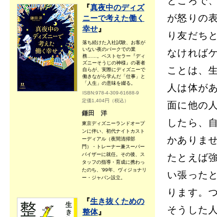
ところで
『
真夜中のディズ
が怒りの
ニーで考えた働く
幸せ
』
り友だち
落ち続けた入社試験、お客が
いない夜のパークでの業
なければ
務……。ベストセラー『ディ
ズニーそうじの神様』の著者
ことは、
自らが、実際にディズニーで
働きながら学んだ「仕事」と
「人生」の意味を綴る。
人は体が
ISBN:978-4-309-61688-9
定価1,404円（税込）
面に他の
鎌田 洋
したら、
東京ディズニーランドオープ
ンに伴い、初代ナイトカスト
かありま
ーディアル（夜間清掃部
門）・トレーナー兼スーパー
バイザーに就任。その後、ス
たとえば
タッフの指導・育成に携わっ
たのち、'99年、ヴィジョナリ
い張った
ー・ジャパン設立。
ります。
『
生き抜くための
そうした
整体
』