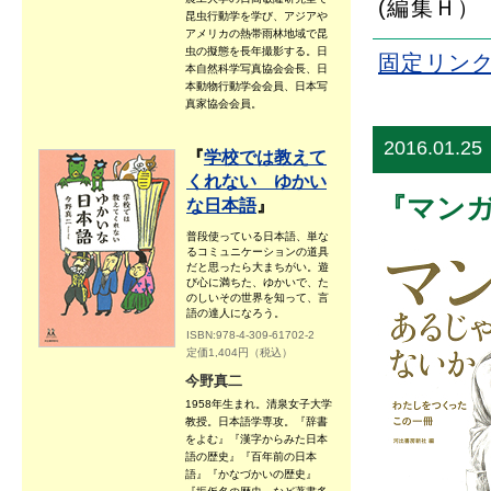
(編集Ｈ）
昆虫行動学を学び、アジアや
アメリカの熱帯雨林地域で昆
虫の擬態を長年撮影する。日
固定リン
本自然科学写真協会会長、日
本動物行動学会会員、日本写
真家協会会員。
2016.01.25
『
学校では教えて
くれない ゆかい
『マン
な日本語
』
普段使っている日本語、単な
るコミュニケーションの道具
だと思ったら大まちがい。遊
び心に満ちた、ゆかいで、た
のしいその世界を知って、言
語の達人になろう。
ISBN:978-4-309-61702-2
定価1,404円（税込）
今野真二
1958年生まれ。清泉女子大学
教授。日本語学専攻。『辞書
をよむ』『漢字からみた日本
語の歴史』『百年前の日本
語』『かなづかいの歴史』