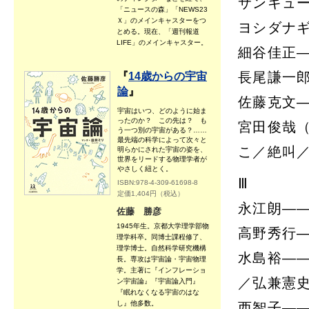
サンキュ
「ニュースの森」「NEWS23
Ｘ」のメインキャスターをつ
ヨシダナ
とめる。現在、「週刊報道
LIFE」のメインキャスター。
細谷佳正
長尾謙一
『
14歳からの宇宙
論
』
佐藤克文
宇宙はいつ、どのように始ま
ったのか？ この先は？ も
宮田俊哉（
う一つ別の宇宙がある？……
最先端の科学によって次々と
こ／絶叫
明らかにされた宇宙の姿を、
世界をリードする物理学者が
やさしく紐とく。
Ⅲ
ISBN:978-4-309-61698-8
定価1,404円（税込）
永江朗―
佐藤 勝彦
1945年生。京都大学理学部物
高野秀行
理学科卒。同博士課程修了、
理学博士。自然科学研究機構
水島裕――『
長。専攻は宇宙論・宇宙物理
学。主著に『インフレーショ
／弘兼憲
ン宇宙論』『宇宙論入門』
『眠れなくなる宇宙のはな
し』他多数。
西智子―