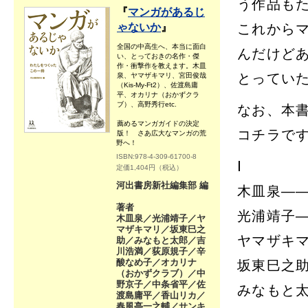
う作品も
『
マンガがあるじ
ゃないか
』
これから
全国の中高生へ、本当に面白
んだけど
い、とっておきの名作・傑
作・衝撃作を教えます。木皿
とってい
泉、ヤマザキマリ、宮田俊哉
（Kis-My-Ft2）、佐渡島庸
平、オカリナ（おかずクラ
ブ）、高野秀行etc.
なお、本
薦めるマンガガイドの決定
コチラで
版！ さあ広大なマンガの荒
野へ！
ISBN:978-4-309-61700-8
Ⅰ
定価1,404円（税込）
河出書房新社編集部 編
木皿泉―
著者
光浦靖子
木皿泉／光浦靖子／ヤ
マザキマリ／坂東巳之
ヤマザキ
助／みなもと太郎／吉
川浩満／荻原規子／辛
酸なめ子／オカリナ
坂東巳之助
（おかずクラブ）／中
野京子／中条省平／佐
みなもと太
渡島庸平／香山リカ／
春風亭一之輔／サンキ