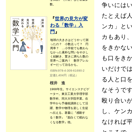
争いには
数。
たとえば
『
世界の見方が変
わる「数学」入
ンカ」と
門
』
カもあり
地球の大きさはどうやって測
ったの？ 小数点って？ 円
をきかな
周率？ …小学校でも教わら
なかった素朴な問いをやさし
く紐解き、驚きに満ちた数の
も口をき
世界へご案内！ 数学アレル
ギーだって治るかも。
いだけで
ISBN:978-4-309-61690-2
定価1,404円（税込）
る人と口
桜井 進
なそうで
1968年生。サイエンスナビゲ
ーター。東京工業大学理学部
数学科、同大大学院卒業。在
殴り合い
学中から予備校講師として活
躍、数学や物理を楽しく生徒
し、ケン
へ伝える。著書に『感動す
る！数学』『面白くて眠れな
なければ
くなる数学』他。