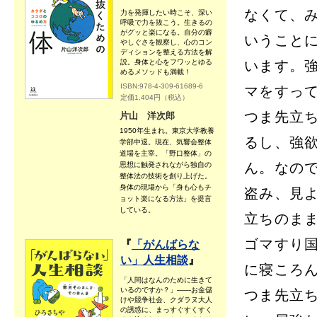
なくて、
力を発揮したい時こそ、深い
呼吸で力を抜こう。生きるの
がグッと楽になる。自分の癖
いうこと
やしぐさを観察し、心のコン
ディションを整える方法を解
説。身体と心をフワッとゆる
います。
めるメソッドも満載！
ISBN:978-4-309-61689-6
マをすっ
定価1,404円（税込）
つま先立
片山 洋次郎
1950年生まれ。東京大学教養
るし、強
学部中退。現在、気響会整体
道場を主宰。「野口整体」の
ん。なの
思想に触発されながら独自の
整体法の技術を創り上げた。
身体の現場から「身も心もチ
盗み、見
ョット楽になる方法」を提言
している。
立ちのま
ゴマすり
『
「がんばらな
い」人生相談
』
に寝ころ
「人間はなんのために生きて
いるのですか？」――お金儲
つま先立
けや競争社会、クダラヌ大人
の誘惑に、まっすぐすくすく