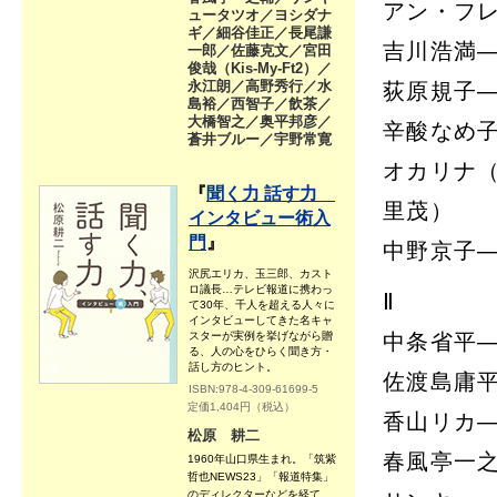
アン・フ
ュータツオ／ヨシダナ
ギ／細谷佳正／長尾謙
吉川浩満
一郎／佐藤克文／宮田
俊哉（Kis-My-Ft2）／
永江朗／高野秀行／水
荻原規子
島裕／西智子／飲茶／
大橋智之／奥平邦彦／
辛酸なめ
蒼井ブルー／宇野常寛
オカリナ
『
聞く力 話す力
里茂）
インタビュー術入
門
』
中野京子
沢尻エリカ、玉三郎、カスト
ロ議長…テレビ報道に携わっ
Ⅱ
て30年、千人を超える人々に
インタビューしてきた名キャ
スターが実例を挙げながら贈
中条省平
る、人の心をひらく聞き方・
話し方のヒント。
佐渡島庸
ISBN:978-4-309-61699-5
定価1,404円（税込）
香山リカ
松原 耕二
春風亭一
1960年山口県生まれ。「筑紫
哲也NEWS23」「報道特集」
のディレクターなどを経て、