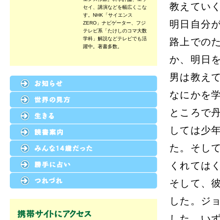
教えてい
セイ、講演などを幅広くこな
す。NHK「サイエンス
明日自分
ZERO」ナビゲーター、フジ
テレビ系「たけしのコマ大数
学科」解説などテレビでも活
路上での
躍中。著書多数。
か、明日
男は教え
なにかを
お知らせ
ところで
世界の見方
しては少
生きる
読書案内
た。そし
みんな14歳だった
くれては
勝手に占い
そして、
つれづれ
した。ジ
した。い