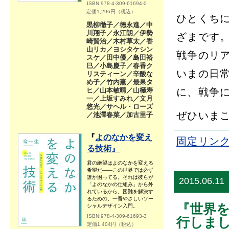
ISBN:978-4-309-61694-0
定価1,296円（税込）
ひとくち
黒柳徹子／徳永進／中
川翔子／永江朗／伊勢
ざまです
崎賢治／木村草太／香
山リカ／ヨシタケシン
戦争のリ
スケ／田中優／島田裕
巳／小島慶子／春香ク
いまの日
リスティーン／辛酸な
め子／竹内薫／最果タ
ヒ／山本敏晴／山極寿
に、戦争
一／上坂すみれ／文月
悠光／サヘル・ローズ
ぜひいま
／池澤春菜／加古里子
『
よのなかを変え
固定リン
る技術』
君の絶望はよのなかを変える
希望だ――この世界では必ず
誰か困ってる。それは彼らが
2015.06.11
「よのなかの仕組み」から外
れているから。困難を解決す
るための、一番やさしいソー
『世界
シャルデザイン入門。
ISBN:978-4-309-61693-3
行しま
定価1,404円（税込）