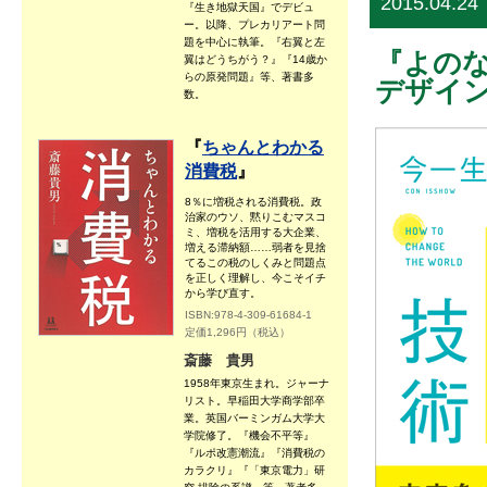
2015.04.24
『生き地獄天国』でデビュ
ー。以降、プレカリアート問
題を中心に執筆。『右翼と左
『よのな
翼はどうちがう？』『14歳か
らの原発問題』等、著書多
デザイ
数。
『
ちゃんとわかる
消費税
』
8％に増税される消費税。政
治家のウソ、黙りこむマスコ
ミ、増税を活用する大企業、
増える滞納額……弱者を見捨
てるこの税のしくみと問題点
を正しく理解し、今こそイチ
から学び直す。
ISBN:978-4-309-61684-1
定価1,296円（税込）
斎藤 貴男
1958年東京生まれ。ジャーナ
リスト。早稲田大学商学部卒
業。英国バーミンガム大学大
学院修了。『機会不平等』
『ルポ改憲潮流』『消費税の
カラクリ』『「東京電力」研