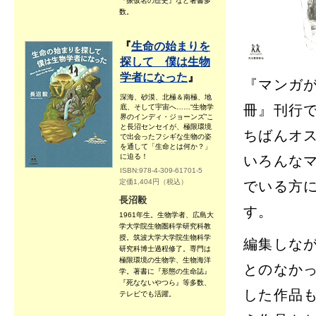
『振仮名の歴史』など著書多
数。
『
生命の始まりを
探して 僕は生物
学者になった
』
『マンガ
深海、砂漠、北極＆南極、地
冊』刊行
底、そして宇宙へ……“生物学
界のインディ・ジョーンズ”こ
と長沼センセイが、極限環境
ちばんオ
で出会ったフシギな生物の姿
を通して「生命とは何か？」
に迫る！
いろんな
ISBN:978-4-309-61701-5
定価1,404円（税込）
でいる方
長沼毅
す。
1961年生。生物学者、広島大
学大学院生物圏科学研究科教
授。筑波大学大学院生物科学
編集しな
研究科博士過程修了。専門は
極限環境の生物学、生物海洋
とのなか
学。著書に『形態の生命誌』
『死なないやつら』等多数、
した作品
テレビでも活躍。