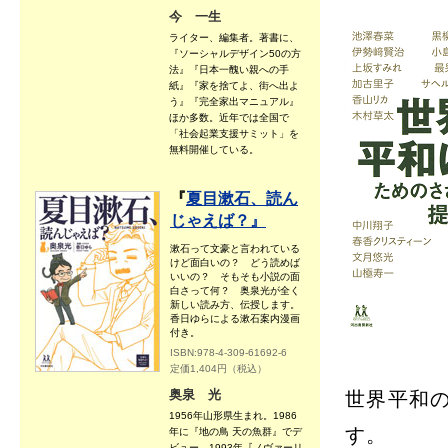
今 一生
ライター、編集者。著書に、
『ソーシャルデザイン50の方
法』『日本一醜い親への手
紙』『家を捨てよ、街へ出よ
う』『完全家出マニュアル』
ほか多数。近年では全国で
「社会起業支援サミット」を
無料開催している。
『
夏目漱石、読ん
じゃえば？』
漱石って文豪と言われている
けど面白いの？ どう読めば
いいの？ そもそも小説の面
白さって何？ 奥泉光が全く
新しい読み方、伝授します。
香日ゆらによる漱石案内漫画
付き。
ISBN:978-4-309-61692-6
定価1,404円（税込）
奥泉 光
世界平和
1956年山形県生まれ。1986
す。
年に『地の鳥 天の魚群』でデ
ビュー。1993年『ノヴァーリ