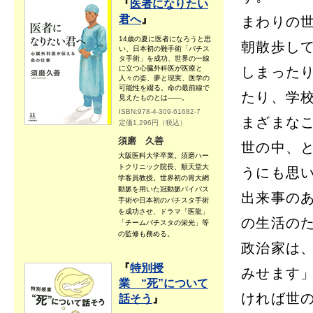
『
医者になりたい
君へ
』
まわりの
14歳の夏に医者になろうと思
朝散歩し
い、日本初の難手術「バチス
タ手術」を成功、世界の一線
に立つ心臓外科医が医療と
しまった
人々の姿、夢と現実、医学の
可能性を綴る。命の最前線で
たり、学
見えたものとは――。
ISBN:978-4-309-61682-7
まざまな
定価1,296円（税込）
須磨 久善
世の中、
大阪医科大学卒業。須磨ハー
トクリニック院長、順天堂大
うにも思
学客員教授。世界初の胃大網
動脈を用いた冠動脈バイパス
出来事の
手術や日本初のバチスタ手術
を成功させ、ドラマ「医龍」
の生活の
「チームバチスタの栄光」等
の監修も務める。
政治家は
『
特別授
みせます
業 “死”について
ければ世
話そう
』