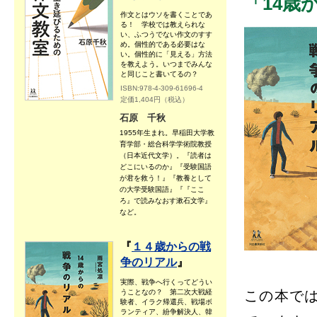
「14歳
作文とはウソを書くことであ
る！ 学校では教えられな
い、ふつうでない作文のすす
め。個性的である必要はな
い。個性的に「見える」方法
を教えよう。いつまでみんな
と同じこと書いてるの？
ISBN:978-4-309-61696-4
定価1,404円（税込）
石原 千秋
1955年生まれ。早稲田大学教
育学部・総合科学学術院教授
（日本近代文学）。『読者は
どこにいるのか』『受験国語
が君を救う！』『教養として
の大学受験国語』『『ここ
ろ』で読みなおす漱石文学』
など。
『
１４歳からの戦
争のリアル
』
実際、戦争へ行くってどうい
うことなの？ 第二次大戦経
この本で
験者、イラク帰還兵、戦場ボ
ランティア、紛争解決人、韓