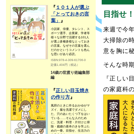
既刊情報
『
１０１人が選ぶ
目指せ
「とっておきの言
葉」
』
来週で今
小説家、俳優、タレント、ス
ポーツ選手、企業家、学者等
様々な分野で活躍する101人
大掃除の
が選ぶ多種多様なとっておき
の言葉。なぜその言葉を選ん
意を胸に
だのかというコメントも色ん
な思いがあり必読。
ISBN:978-4-309-61706-0
そんな時
定価1,404円（税込）
14歳の世渡り術編集部
編
『正しい
の家庭科
『
正しい目玉焼き
の作り方
』
風邪のときに作るおかゆがマ
ズイ、服を洗濯でダメにし
た、穴のあいたくつ下をはい
ている……そんな人のため
に、洗濯・料理・片付けと掃
除・裁縫の基本のきを学ぶた
めの一冊。目指せ、生活力の