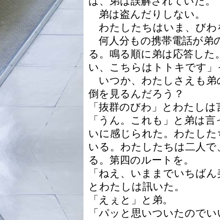
は、弟は誤解されていた。
弟は盗んだりしない。
わたしたちはいま、びわ
何人分もの携帯電話が弟
る。鳴る順に弟は応答した
い、こちらはトトキです」
いつか、わたしさえも弟
倒を見るんだろう？
「抜群のびわ」とわたしは
「うん。これも」と弟は言
いに感じられた。わたした
いる。わたしたちは二人で
る。第四のルートを。
「ねえ、いままでいちばん
とわたしは訊いた。
「えぇと」と弟。
「パッと思いついたのでい